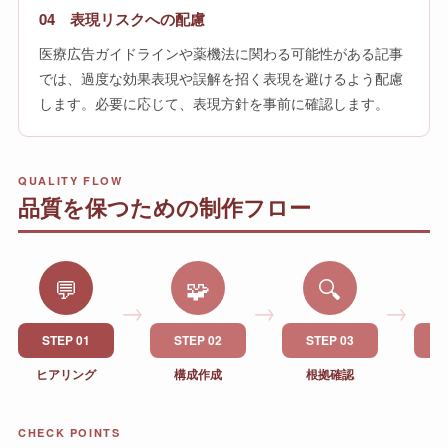
04 表現リスクへの配慮
医療広告ガイドラインや薬機法に関わる可能性がある記事
では、過度な効果表現や誤解を招く表現を避けるよう配慮
します。必要に応じて、表現方針を事前に確認します。
QUALITY FLOW
品質を保つための制作フロー
💬
🧩
🔍
→
→
→
STEP 01
STEP 02
STEP 03
S
ヒアリング
構成作成
根拠確認
CHECK POINTS