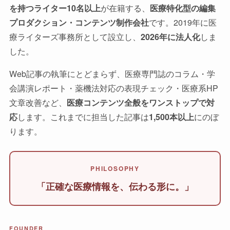
を持つライター10名以上
が在籍する、
医療特化型の編集
プロダクション・コンテンツ制作会社
です。2019年に医
療ライターズ事務所として設立し、
2026年に法人化
しま
した。
Web記事の執筆にとどまらず、医療専門誌のコラム・学
会講演レポート・薬機法対応の表現チェック・医療系HP
文章改善など、
医療コンテンツ全般をワンストップで対
応
します。これまでに担当した記事は
1,500本以上
にのぼ
ります。
PHILOSOPHY
「正確な医療情報を、伝わる形に。」
FOUNDER