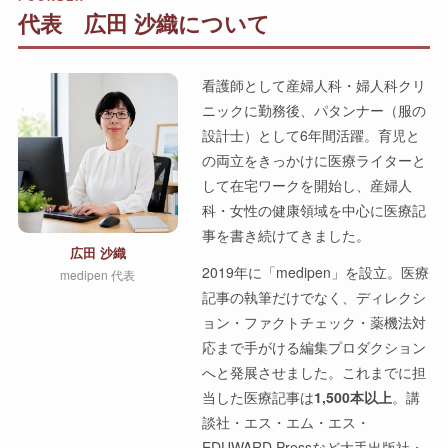
代表 広田 沙織について
看護師として産婦人科・婦人科クリ
ニックに勤務後、パタンナー（服の
設計士）として6年間活躍。育児と
の両立をきっかけに医療ライターと
して在宅ワークを開始し、産婦人
科・女性の健康領域を中心に医療記
事を書き続けてきました。
広田 沙織
2019年に「medipen」を設立。医療
medipen 代表
記事の執筆だけでなく、ディレクシ
ョン・ファクトチェック・薬機法対
応まで手がける編集プロダクション
へと発展させました。これまでに担
当した医療記事は
1,500本以上
。講
談社・エス・エム・エス・
EDUWARD Pressなど大手出版社・