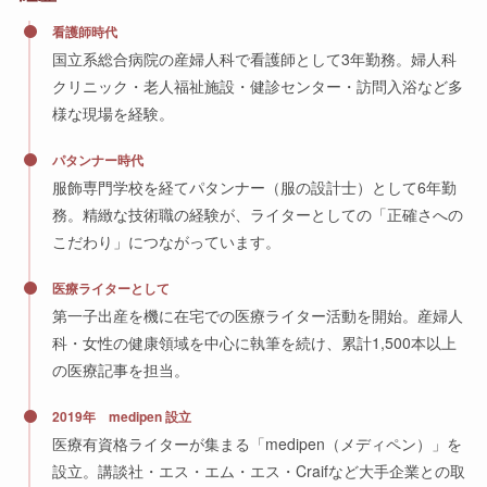
看護師時代
国立系総合病院の産婦人科で看護師として3年勤務。婦人科
クリニック・老人福祉施設・健診センター・訪問入浴など多
様な現場を経験。
パタンナー時代
服飾専門学校を経てパタンナー（服の設計士）として6年勤
務。精緻な技術職の経験が、ライターとしての「正確さへの
こだわり」につながっています。
医療ライターとして
第一子出産を機に在宅での医療ライター活動を開始。産婦人
科・女性の健康領域を中心に執筆を続け、累計1,500本以上
の医療記事を担当。
2019年 medipen 設立
医療有資格ライターが集まる「medipen（メディペン）」を
設立。講談社・エス・エム・エス・Craifなど大手企業との取