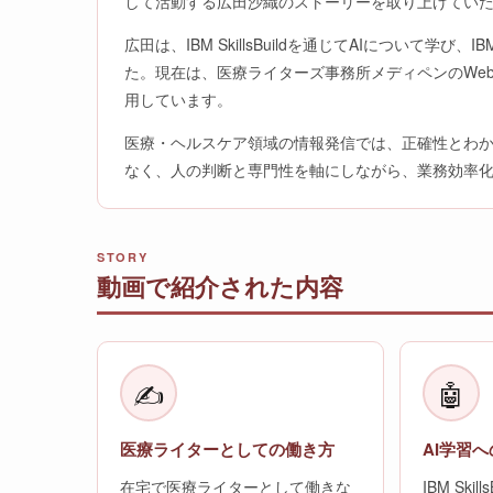
して活動する広田沙織のストーリーを取り上げてい
広田は、IBM SkillsBuildを通じてAIについて学び、I
た。現在は、医療ライターズ事務所メディペンのWe
用しています。
医療・ヘルスケア領域の情報発信では、正確性とわか
なく、人の判断と専門性を軸にしながら、業務効率
STORY
動画で紹介された内容
✍️
🤖
医療ライターとしての働き方
AI学習
在宅で医療ライターとして働きな
IBM Ski