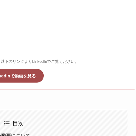
下のリンクよりLinkedInでご覧ください。
nkedInで動画を見る
目次
タビュー動画について