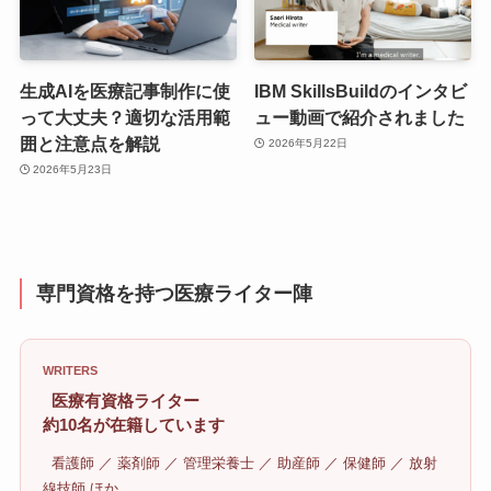
生成AIを医療記事制作に使
IBM SkillsBuildのインタビ
って大丈夫？適切な活用範
ュー動画で紹介されました
囲と注意点を解説
2026年5月22日
2026年5月23日
専門資格を持つ医療ライター陣
WRITERS
医療有資格ライター
約10名が在籍しています
看護師 ／ 薬剤師 ／ 管理栄養士 ／ 助産師 ／ 保健師 ／ 放射
線技師 ほか